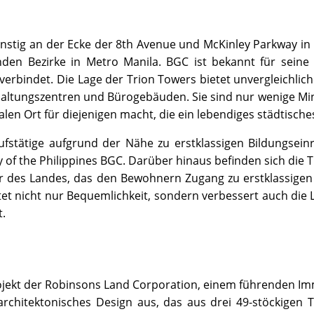
ünstig an der Ecke der 8th Avenue und McKinley Parkway in B
en Bezirke in Metro Manila. BGC ist bekannt für seine 
rbindet. Die Lage der Trion Towers bietet unvergleichlic
haltungszentren und Bürogebäuden. Sie sind nur wenige Min
ealen Ort für diejenigen macht, die ein lebendiges städtisch
ufstätige aufgrund der Nähe zu erstklassigen Bildungsein
y of the Philippines BGC. Darüber hinaus befinden sich die T
 des Landes, das den Bewohnern Zugang zu erstklassigen G
et nicht nur Bequemlichkeit, sondern verbessert auch die L
​.
jekt der Robinsons Land Corporation, einem führenden Imm
rchitektonisches Design aus, das aus drei 49-stöckigen Tü