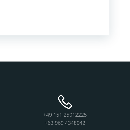
+49 151 25012225
+63 969 4348042