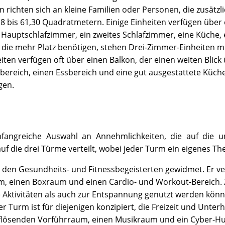
en richten sich an kleine Familien oder Personen, die zusätzl
bis 61,30 Quadratmetern. Einige Einheiten verfügen über 
in Hauptschlafzimmer, ein zweites Schlafzimmer, eine Küch
n, die mehr Platz benötigen, stehen Drei-Zimmer-Einheiten mi
en verfügen oft über einen Balkon, der einen weiten Blick 
eich, einen Essbereich und eine gut ausgestattete Küche, 
gen.
fangreiche Auswahl an Annehmlichkeiten, die auf die un
f die drei Türme verteilt, wobei jeder Turm ein eigenes Th
t den Gesundheits- und Fitnessbegeisterten gewidmet. Er ver
m, einen Boxraum und einen Cardio- und Workout-Bereich. Z
he Aktivitäten als auch zur Entspannung genutzt werden könn
er Turm ist für diejenigen konzipiert, die Freizeit und Unter
flösenden Vorführraum, einen Musikraum und ein Cyber-Hub