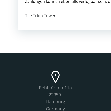
Zahlungen können ebenfalls verfügbar sein, o
The Trion Towers
Rehblöcken 11a
22359
Hamburg
Germany